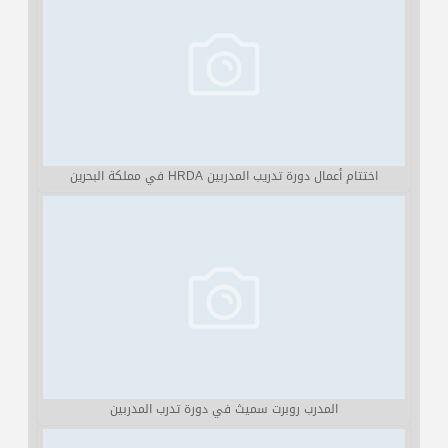
اختتام أعمال دورة تدريب المدربين HRDA في مملكة البحرين
المدرب روبرت سميث في دورة تدرب المدربين