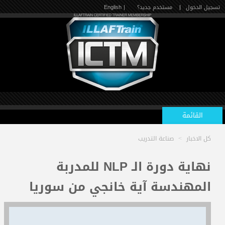
تسجيل الدخول
|
مستخدم جديد؟
| English
القائمة
كل الاخبار
>
صناعة التدريب
الرئيسية
نهاية دورة الـ NLP للمدربة
المهندسة آية خانجي من سوريا
الدورات القادمة