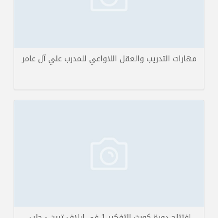
مهارات التدريب والعقل اللاواعي للمدرب علي آل عامر
بنجاح كبير وبحضور مميز انتهت البارحة ( الأربعا ) دورة جديدة لفن المبيعات
والتي دربها المدرب رامي...
تفاصيل الخبر
إفتتاح دورة كورت التفكير 1 في إيلاف ترين - حلب.