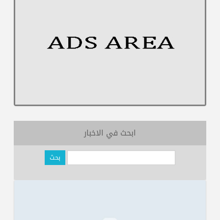
إنـــا لله وإنـــا إليـــه راجعـــونلم أصدق ولست أعلم إن كانت ستأتي لحظة أصدق
فيها ما رأت عيناي...
تفاصيل الخبر
ابحث في الاخبار
التعازى القلبية للاخوة بايلاف ترين الام بفقدهم احد المدربين اللاعزا و احد
الزملا المحبوبين جدا ...