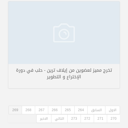
تخرج مميز لعضوين من إيلاف ترين - حلب في دورة
الإختراع و التطوير
الاول
السابق
264
265
266
267
268
269
270
271
272
273
التالي
الاخير