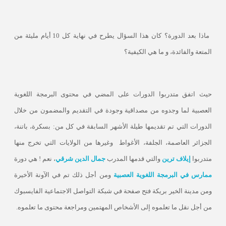
ماذا بعد الدورة؟ كان هذا السؤال يطرح في نهاية كل 10 أيام مليئة من
المتعة والفائدة، و ما هي الكيفية؟
حيث اتفق متدربوا الدورات على المضي في محتوى البرمجة اللغوية
العصبية لما وجدوه من مصداقية وجودة في التقديم والمضمون من خلال
الدورات التي تم تقديمها طيلة الأشهر السابقة في كل من: بسكرة، باتنة،
الجزائر العاصمة، الجلفة، الأغواط
وغيرها من الولايات التي تخرج منها
متدربوا
إيلاف ترين
والتي قدمها المدرب
جمال الدين شرقي
، نعم ! هي دورة
ممارس في البرمجة اللغوية العصبية
ومن أجل ذلك تم في الآونة الأخيرة
ومن مدينة الخير بريكة فتح صفحة في شبكة التواصل الاجتماعية الفايسبوك
من أجل نقل ما تعلموه إلى الأشخاص المهتمين ومراجعة محتوى ما تعلموه.