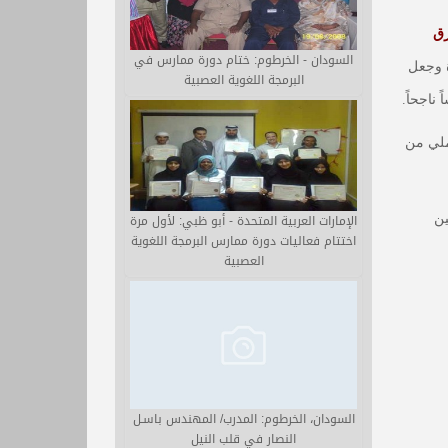
ق
السودان - الخرطوم: ختام دورة ممارس في
ة وجعل
البرمجة اللغوية العصبية
ناجحاً.
عملي من
الإمارات العربية المتحدة - أبو ظبي: لأول مرة
ين
اختتام فعاليات دورة ممارس البرمجة اللغوية
العصبية
السودان، الخرطوم: المدرب/ المهندس باسـل
النصار في قلب النيل