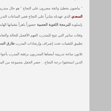
" ماضون بخطىً واثقة مصرون على النجاح " هو حال متدربو
السعدي
الذي عهدناه مثابراً على النجاح ففي الساعات التد
بإسلوبه
للبرمجة اللغوية العصبية
حضوراً باهراً بتقنياتها ال
وفئات ساتير التي تتيح للمتدرب الفهم الأفضل للحالة والتع
تطبيق للتقنيات تحت إشراف وإرشادات المدرب
طارق الس
ثلاثون ساعة تدريبية أمضاها المتدربون برفقة المدرب بأجواء 
الذين استحقوا درجة النجاح... حضر الحفل مجموعة من المد