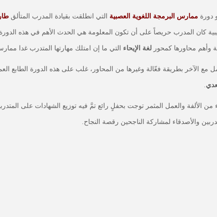
 دورة
ممارس البرمجة اللغوية العصبية
التي انطلقت بقيادة المدرب المتألق
طار
ريبية كان المدرب حريصاً على أن تكون المعلومة هي الحدث الأهم في هذه الدور
هامة وأهم محاورها كمحور
لغة الإيحاء
التي ما إن امتلك مهارتها المتدرب غدا ممارساً 
امل مع الآخر بطريقة فعّالة وغيرها من المحاور، غلب على هذه الدورة الطابع ال
عدي
.
من الألفة والعمل المثمر توجت بحفلٍ رائع تمَّ فيه توزيع الشهادات على المتدرب
ربين والأصدقاء لمشاركة الناجحين رقصة النجاح.