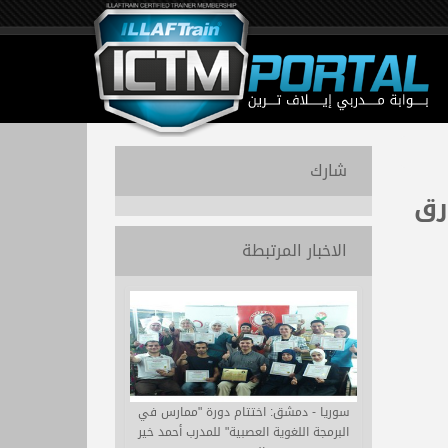
شارك
رق
الاخبار المرتبطة
سوريا - دمشق: اختتام دورة "ممارس في
البرمجة اللغوية العصبية" للمدرب أحمد خير