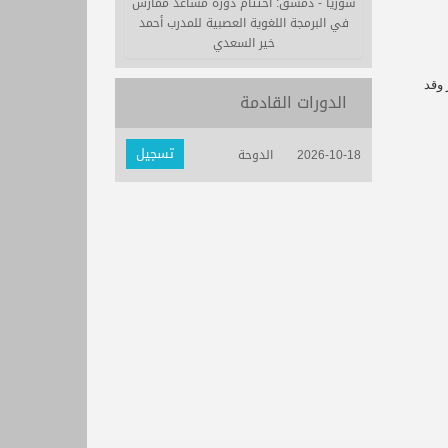
سوريا - دمشق: اختتام دورة مساعد ممارس
في البرمجة اللغوية العصبية للمدرب أحمد
خير السعدي
 وقد
الدورات القادمة
تسجيل
2026-10-18
الدوحة