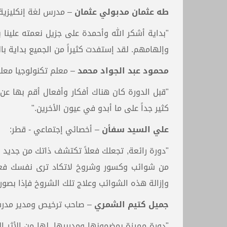
طه عثمان مدبولي عثمان
– مدرس لغة إنكليزية 
"بداية أشكر الله وأحمدة على جزيل نعمته علينا
وإلهامهم. لقد إستفدت كثيراً من الجميع بداية بال
محمود عبد الجواد محمد
– معلم تكنولوجيا معلو
"قبل الدورة كان هناك أفكار وأفعال أقم بها عن 
كثير جداً على ما أبدو في عيون الأخرين."
علي السيد سفأن
– أخصائي إجتماعي - قطر:
"دورة رائعة, تجعلك فعلاً تكتشف ذاتك من جدي
من شوائب وكسور وشروخ لاتكاد ترى نفسك فعلا
وإزالة هذه الشوائب وعلاج تلك الشروخ فإذا بصورت
جميل كتيم الشمري
– صاحب ترخيص ومدير مدرسة 
"دورة مميزة بمضمونها ومدربيها, لها من الأثر ا