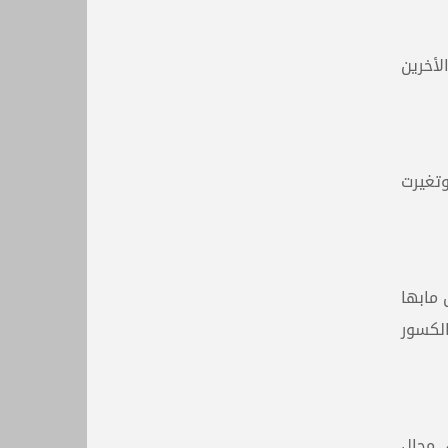
لأخرين
وتغيرت
مابها
لكسور
ي مجال