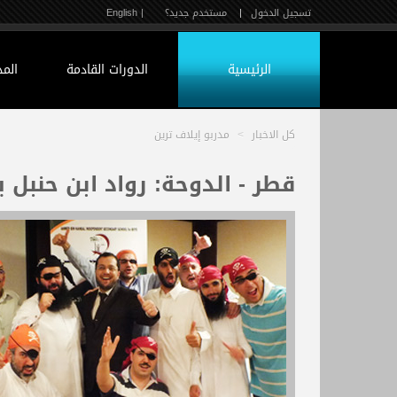
تسجيل الدخول
|
مستخدم جديد؟
| English
الرئيسية
الدورات القادمة
الم
كل الاخبار
>
مدربو إيلاف ترين
قطر - الدوحة: رواد ابن حنبل