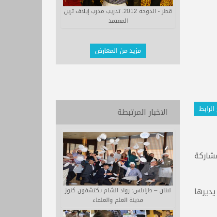
قطر - الدوحة 2012: تدريب مدرب إيلاف ترين
المعتمد
مزيد من المعارض
الرابط
الاخبار المرتبطة
زت بالمشاركة
يديرها
لبنان – طرابلس: رواد الشام يكتشفون كنوز
مدينة العلم والعلماء