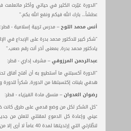
"الدورة غيّرت الكثير في حياتي وأكثر ماتعلمت في
عطشاً... بارك الله فيكم ونفع الله بكم."
أنس محمد اللوح
– مدرس تربية إسلامية - قطر:
"شكر كبير للدكتور محمد بدرة على الإبداع في الإ
يادكتور محمد بدرة, بمعنى أخر أنت رقم صعب."
عبدالرحمن المرزوقي
– مشرف إداري - قطر:
"الدورة أكسبتني ما أستطيع به أن أفتح أفاق تح
هدفي بلبنات إكتسبتها من الدورة, شكراً للدورة وا
رضوان العدوان
– منسق مادة الفيزياء - قطر:
"كل الشكر لكل من وضع قدمي على طرق كانت خط
عيني وإعادة كل الدموع لمقلتي لتعلن من جديد
لنظّارتي التي إرتديتها لمدة 40 عاماً لا أرى إلا من خلالها الأن أصبح لي أعين أخرى أرى منها شكراً إيلاف ترين."