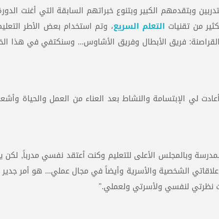
تدربين وبتقدمهم الكبير وبتنوع خبراتهم السابقة التي أغنت الدورة ك
كثير من تقنيات
التعلم السريع
، وتم استخدام بعض الأطر التعلي
القراصنة: فريق الأبطال وفريق الأشاوس... وسنكتفي في هذا الخب
أعادت لي الإبتسامة والنشاط بعد العناء من العمل والحياة وأشع
مدرسة وبالمجلس الأعلى للتعليم وكنت أعتقد نفسي مدرباً, لكن ي
لاقاتي الشخصية والأسرية وأيضاً في مجال عملي... هو أمر جدير 
يرت نظرتي لنفسي ولأسرتي ولعملي."