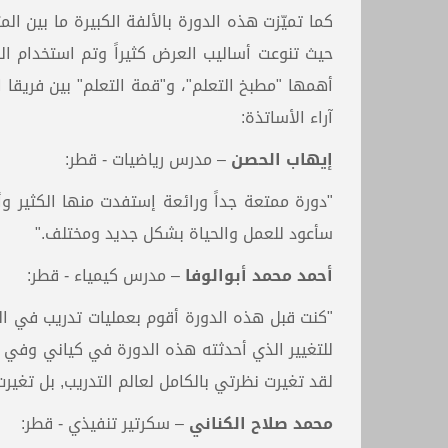
كما تميّزت هذه الدورة بالألفة الكبيرة ما بين الم
حيث تنوعت أساليب العرض كثيراً وتم استخدام ال
أهمها "مطبخ التعلم"، و"قمة التعلم" بين فريقا 
آراء الأساتذة:
إيهاب الحصن
– مدرس رياضيات - قطر:
"دورة ممتعة جداً ورائعة إستفدت منها الكثير و
سأعود للعمل والحياة بشكل جديد ومختلف."
أحمد محمد أبوالوفا
– مدرس كيمياء - قطر:
"كنت قبل هذه الدورة أقوم بعمليات تدريب في ال
للتغيير الذي أحدثته هذه الدورة في كياني وفي ع
لقد تغيرت نظرتي بالكامل لعالم التدريب, بل تغ
محمد صلاح الكناني
– سكرتير تنفيذي - قطر: