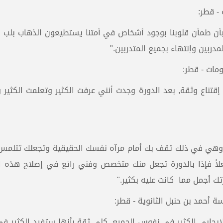
- قطر:
 بأن طمأن قلوبنا بوجود أشخاص في أمتنا يستطيعون الذهاب بلب ا
مدربين وإنتهاء بجميع المتدربين."
مات - قطر:
إقتناع وثقة, بعد الدورة وجدت أنني عرفت الكثير وتعلمت الكثير 
د وهي في ذلك تقف بك أمام مرآه نفسك الحقيقية وتجعلك تتلمس 
ً فإذا بالدورة تجعل منك متخصص وفني رائع في إصلاح هذه ا
ك أجمل مما كانت عليه بكثير."
أحمد بن حنبل الثانوية - قطر:
لإيجابي الكثير في نفوس الجميع. كلي ثقة بأنها ستفيد الكثير ف