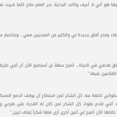
ها هو أني لا أعرف وكانت البداية, بحر العلم مالح كلما شربت من
لقاء وفتح أفاق جديدة لي والكثير من المتدربين معي... وباختصار م
قق هدفي في الحياة... أصبح سهلاً بل أستطيع الأن أن أبني طري
لقائمين عليها."
واتي تائهة عنه. كل الشكر لمن استطاع أن يوقف الدمع المسك
 أنني قادم بقوة, كل الشكر لمن كان له القدرة على طرحي وإ